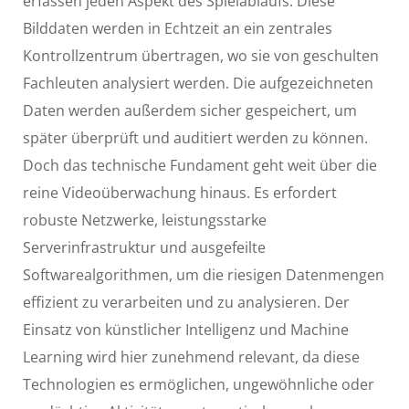
erfassen jeden Aspekt des Spielablaufs. Diese
Bilddaten werden in Echtzeit an ein zentrales
Kontrollzentrum übertragen, wo sie von geschulten
Fachleuten analysiert werden. Die aufgezeichneten
Daten werden außerdem sicher gespeichert, um
später überprüft und auditiert werden zu können.
Doch das technische Fundament geht weit über die
reine Videoüberwachung hinaus. Es erfordert
robuste Netzwerke, leistungsstarke
Serverinfrastruktur und ausgefeilte
Softwarealgorithmen, um die riesigen Datenmengen
effizient zu verarbeiten und zu analysieren. Der
Einsatz von künstlicher Intelligenz und Machine
Learning wird hier zunehmend relevant, da diese
Technologien es ermöglichen, ungewöhnliche oder