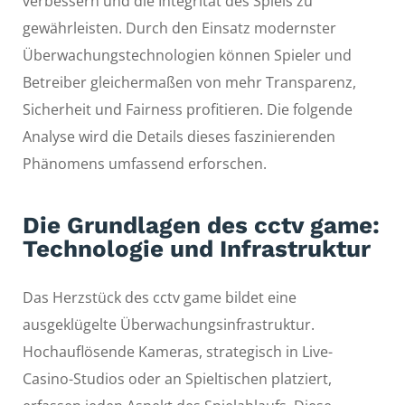
verbessern und die Integrität des Spiels zu
gewährleisten. Durch den Einsatz modernster
Überwachungstechnologien können Spieler und
Betreiber gleichermaßen von mehr Transparenz,
Sicherheit und Fairness profitieren. Die folgende
Analyse wird die Details dieses faszinierenden
Phänomens umfassend erforschen.
Die Grundlagen des cctv game:
Technologie und Infrastruktur
Das Herzstück des cctv game bildet eine
ausgeklügelte Überwachungsinfrastruktur.
Hochauflösende Kameras, strategisch in Live-
Casino-Studios oder an Spieltischen platziert,