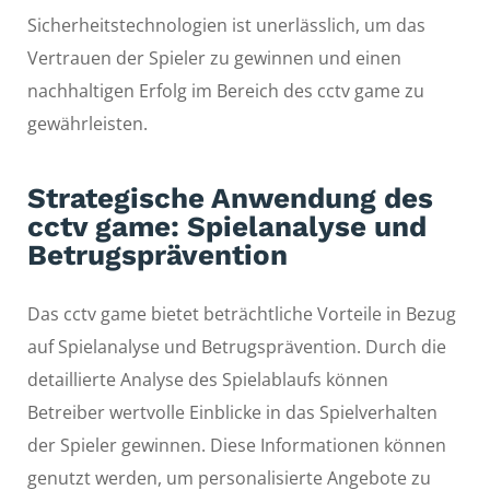
Sicherheitstechnologien ist unerlässlich, um das
Vertrauen der Spieler zu gewinnen und einen
nachhaltigen Erfolg im Bereich des cctv game zu
gewährleisten.
Strategische Anwendung des
cctv game: Spielanalyse und
Betrugsprävention
Das cctv game bietet beträchtliche Vorteile in Bezug
auf Spielanalyse und Betrugsprävention. Durch die
detaillierte Analyse des Spielablaufs können
Betreiber wertvolle Einblicke in das Spielverhalten
der Spieler gewinnen. Diese Informationen können
genutzt werden, um personalisierte Angebote zu