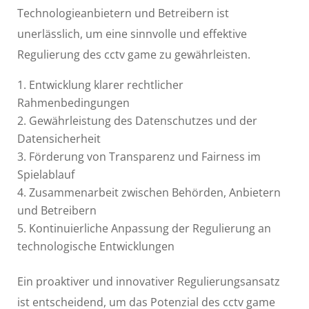
Technologieanbietern und Betreibern ist
unerlässlich, um eine sinnvolle und effektive
Regulierung des cctv game zu gewährleisten.
Entwicklung klarer rechtlicher
Rahmenbedingungen
Gewährleistung des Datenschutzes und der
Datensicherheit
Förderung von Transparenz und Fairness im
Spielablauf
Zusammenarbeit zwischen Behörden, Anbietern
und Betreibern
Kontinuierliche Anpassung der Regulierung an
technologische Entwicklungen
Ein proaktiver und innovativer Regulierungsansatz
ist entscheidend, um das Potenzial des cctv game