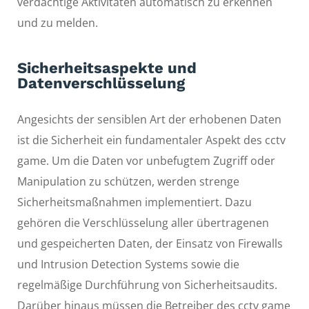
verdächtige Aktivitäten automatisch zu erkennen
und zu melden.
Sicherheitsaspekte und
Datenverschlüsselung
Angesichts der sensiblen Art der erhobenen Daten
ist die Sicherheit ein fundamentaler Aspekt des cctv
game. Um die Daten vor unbefugtem Zugriff oder
Manipulation zu schützen, werden strenge
Sicherheitsmaßnahmen implementiert. Dazu
gehören die Verschlüsselung aller übertragenen
und gespeicherten Daten, der Einsatz von Firewalls
und Intrusion Detection Systems sowie die
regelmäßige Durchführung von Sicherheitsaudits.
Darüber hinaus müssen die Betreiber des cctv game