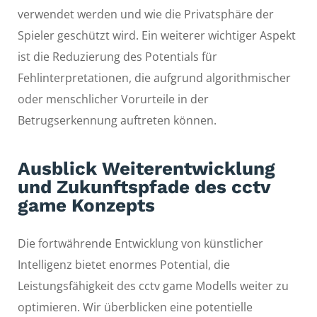
verwendet werden und wie die Privatsphäre der
Spieler geschützt wird. Ein weiterer wichtiger Aspekt
ist die Reduzierung des Potentials für
Fehlinterpretationen, die aufgrund algorithmischer
oder menschlicher Vorurteile in der
Betrugserkennung auftreten können.
Ausblick Weiterentwicklung
und Zukunftspfade des cctv
game Konzepts
Die fortwährende Entwicklung von künstlicher
Intelligenz bietet enormes Potential, die
Leistungsfähigkeit des cctv game Modells weiter zu
optimieren. Wir überblicken eine potentielle