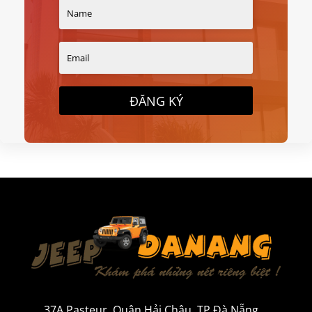
ĐĂNG KÝ
37A Pasteur, Quận Hải Châu, TP Đà Nẵng