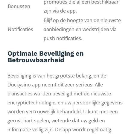
promoties die alleen beschikbaar
Bonussen
zijn via de app.
Blijf op de hoogte van de nieuwste
Notificaties
aanbiedingen en wedstrijden via
push notificaties.
Optimale Beveiliging en
Betrouwbaarheid
Beveiliging is van het grootste belang, en de
Duckysino app neemt dit zeer serieus. Alle
transacties worden beveiligd met de nieuwste
encryptietechnologie, en uw persoonlijke gegevens
worden vertrouwelijk behandeld. U kunt met een
gerust hart spelen, wetende dat uw geld en
informatie veilig zijn. De app wordt regelmatig