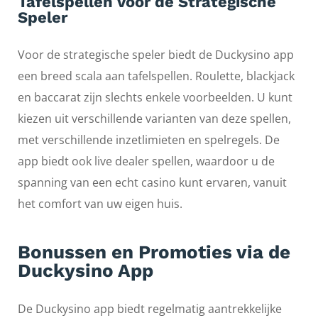
Tafelspellen voor de Strategische
Speler
Voor de strategische speler biedt de Duckysino app
een breed scala aan tafelspellen. Roulette, blackjack
en baccarat zijn slechts enkele voorbeelden. U kunt
kiezen uit verschillende varianten van deze spellen,
met verschillende inzetlimieten en spelregels. De
app biedt ook live dealer spellen, waardoor u de
spanning van een echt casino kunt ervaren, vanuit
het comfort van uw eigen huis.
Bonussen en Promoties via de
Duckysino App
De Duckysino app biedt regelmatig aantrekkelijke