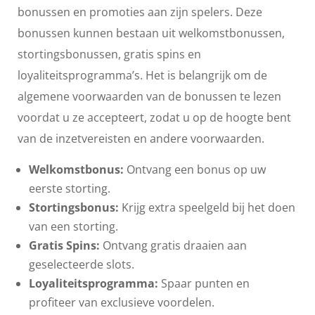
bonussen en promoties aan zijn spelers. Deze
bonussen kunnen bestaan uit welkomstbonussen,
stortingsbonussen, gratis spins en
loyaliteitsprogramma’s. Het is belangrijk om de
algemene voorwaarden van de bonussen te lezen
voordat u ze accepteert, zodat u op de hoogte bent
van de inzetvereisten en andere voorwaarden.
Welkomstbonus:
Ontvang een bonus op uw
eerste storting.
Stortingsbonus:
Krijg extra speelgeld bij het doen
van een storting.
Gratis Spins:
Ontvang gratis draaien aan
geselecteerde slots.
Loyaliteitsprogramma:
Spaar punten en
profiteer van exclusieve voordelen.