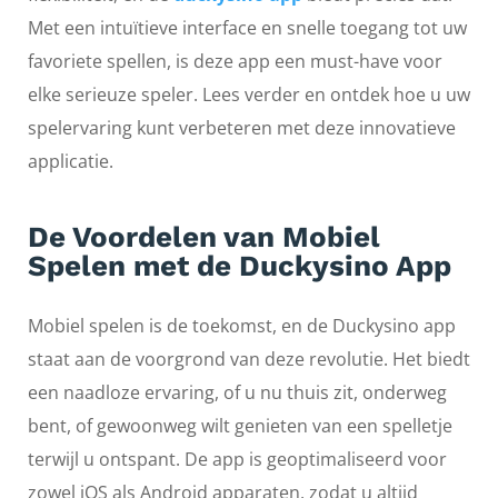
Met een intuïtieve interface en snelle toegang tot uw
favoriete spellen, is deze app een must-have voor
elke serieuze speler. Lees verder en ontdek hoe u uw
spelervaring kunt verbeteren met deze innovatieve
applicatie.
De Voordelen van Mobiel
Spelen met de Duckysino App
Mobiel spelen is de toekomst, en de Duckysino app
staat aan de voorgrond van deze revolutie. Het biedt
een naadloze ervaring, of u nu thuis zit, onderweg
bent, of gewoonweg wilt genieten van een spelletje
terwijl u ontspant. De app is geoptimaliseerd voor
zowel iOS als Android apparaten, zodat u altijd