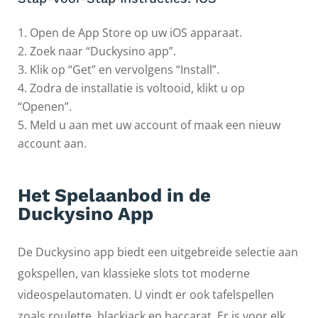
Open de App Store op uw iOS apparaat.
Zoek naar “Duckysino app”.
Klik op “Get” en vervolgens “Install”.
Zodra de installatie is voltooid, klikt u op
“Openen”.
Meld u aan met uw account of maak een nieuw
account aan.
Het Spelaanbod in de
Duckysino App
De Duckysino app biedt een uitgebreide selectie aan
gokspellen, van klassieke slots tot moderne
videospelautomaten. U vindt er ook tafelspellen
zoals roulette, blackjack en baccarat. Er is voor elk