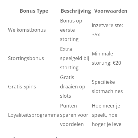
Bonus Type
Beschrijving
Voorwaarden
Bonus op
Inzetvereiste:
Welkomstbonus
eerste
35x
storting
Extra
Minimale
Stortingsbonus
speelgeld bij
storting: €20
storting
Gratis
Specifieke
Gratis Spins
draaien op
slotmachines
slots
Punten
Hoe meer je
Loyaliteitsprogramma
sparen voor
speelt, hoe
voordelen
hoger je level