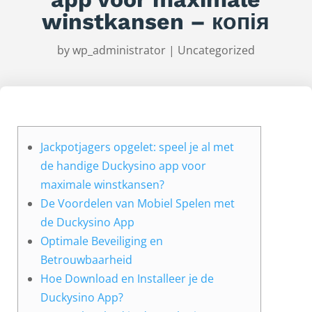
winstkansen – копія
by
wp_administrator
|
Uncategorized
Jackpotjagers opgelet: speel je al met
de handige Duckysino app voor
maximale winstkansen?
De Voordelen van Mobiel Spelen met
de Duckysino App
Optimale Beveiliging en
Betrouwbaarheid
Hoe Download en Installeer je de
Duckysino App?