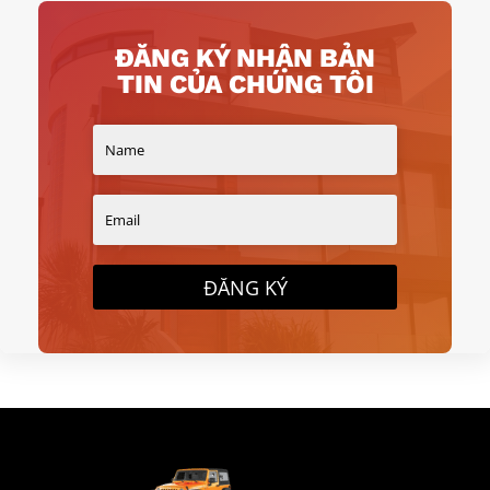
ĐĂNG KÝ NHẬN BẢN
TIN CỦA CHÚNG TÔI
ĐĂNG KÝ