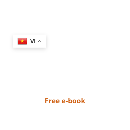
VI
Free e-book
THANK YOU